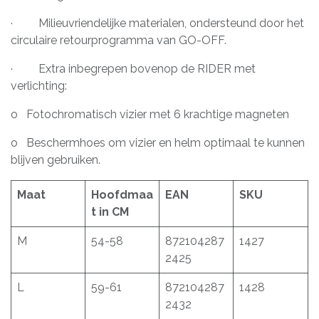
· Milieuvriendelijke materialen, ondersteund door het
circulaire retourprogramma van GO-OFF.
· Extra inbegrepen bovenop de RIDER met
verlichting:
o Fotochromatisch vizier met 6 krachtige magneten
o Beschermhoes om vizier en helm optimaal te kunnen
blijven gebruiken.
Maat
Hoofdmaa
EAN
SKU
t in CM
M
54-58
872104287
1427
2425
L
59-61
872104287
1428
2432